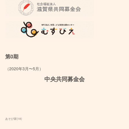
第0期
（2020年3月〜5月）
中央共同募金会
あそび家
(
18
)