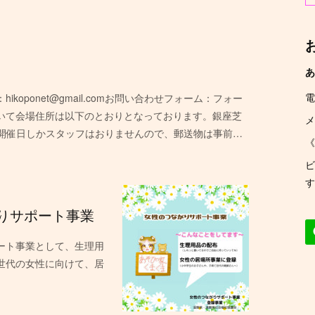
あ
電
hikoponet@gmail.comお問い合わせフォーム：フォー
dgKU郵送について会場住所は以下のとおりとなっております。銀座芝
メ
、開催日しかスタッフはおりませんので、郵送物は事前…
《
ビ
す
りサポート事業
ート事業として、生理用
世代の女性に向けて、居