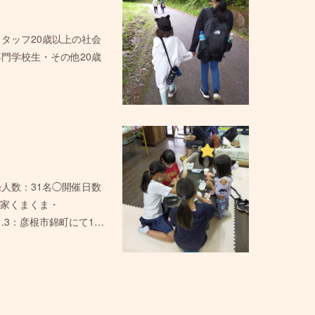
タッフ20歳以上の社会
門学校生・その他20歳
人数：31名◯開催日数
はん家くまくま・
21.3：彦根市錦町にて1…