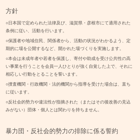
方針
○日本国で定められた法律及び、滋賀県・彦根市にて適用された
条例に従い、活動を行います。
○保護者や地域住民、関係者から、活動の状況がわかるよう、定
期的に場を公開するなど、開かれた場づくりを実施します。
○本会は未成年者や若者を保護し、寄付や助成を受け公共性の高
い事業を行うことを会員一人ひとりが強く自覚した上で、それに
相応しい行動をとることを誓います。
○捜査機関・行政機関・法的機関から指導を受けた場合は、直ち
に従います。
○反社会的勢力や違法性が指摘された（またはその後改善の見込
みがない）団体・個人とは関わりを持ちません。
暴力団・反社会的勢力の排除に係る誓約